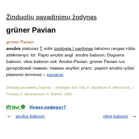
Žinduolių pavadinimų žodynas
grüner Pavian
grüner Pavian
anubis
statusas
T
sritis
zoologija | vardynas
taksono rangas
rūšis
atitikmenys
:
lot.
Papio anubis
angl.
anubis baboon; Doguera
baboon; olive baboon
vok.
Anubis-Pavian; grüner Pavian
rus.
догеровский павиан; павиан анубис
pranc.
papion anubis
ryšiai
:
platesnis terminas
–
pavianai
Žinduolių pavadinimų žodynas. - Ekologijos inst. l-kla
.
R. Mažeikytė, E. Mickevičius, J.
Prūsaitė, K. Baranauskas, R. Baleišis
.
2002
.
Игры ⚽
Нужен реферат?
anubis baboon
olive baboon