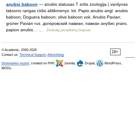
anubis baboon
— anubis statusas T sritis zoologija | vardynas
taksono rangas rūšis atitikmenys: lot. Papio anubis angl. anubis
baboon; Doguera baboon; olive baboon vok. Anubis Pavian;
grüner Pavian rus. догеровский павиан; павиан анубис pranc.
papion anubis… …
Žinduolių pavadinimų žodynas
© Academic, 2000-2026
18+
Contact us:
Technical Support
,
Advertising
Dictionaries export
, created on PHP,
Joomla,
Drupal,
WordPress,
MODx.