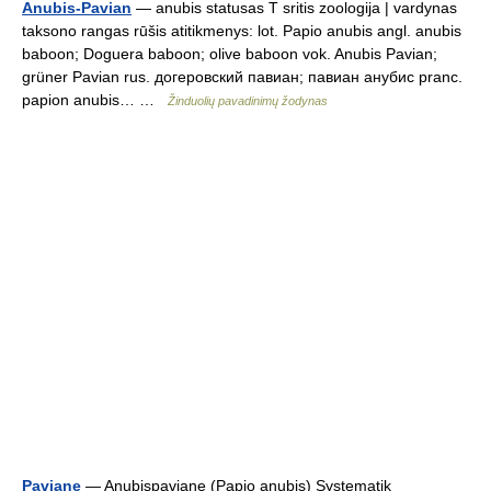
Anubis-Pavian
— anubis statusas T sritis zoologija | vardynas
taksono rangas rūšis atitikmenys: lot. Papio anubis angl. anubis
baboon; Doguera baboon; olive baboon vok. Anubis Pavian;
grüner Pavian rus. догеровский павиан; павиан анубис pranc.
papion anubis… …
Žinduolių pavadinimų žodynas
Paviane
— Anubispaviane (Papio anubis) Systematik