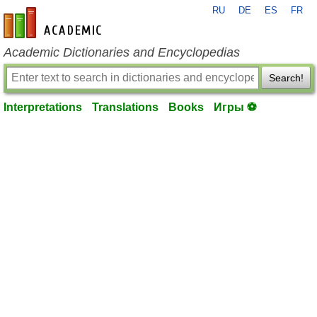
RU
DE
ES
FR
en-academic.com
Academic Dictionaries and Encyclopedias
Search!
Interpretations
Translations
Books
Игры ⚽