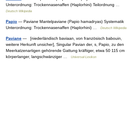
Unterordnung: Trockennasenaffen (Haplorhini) Teilordnung …
Deutsch Wikipedia
Papio
— Paviane Mantelpaviane (Papio hamadryas) Systematik
Unterordnung: Trockennasenaffen (Haplorhini) …
Deutsch Wikipedia
Paviane
— [niederländisch baviaan, von französisch babouin,
weitere Herkunft unsicher], Singular Pavian der, s, Papio, zu den
Meerkatzenartigen gehörende Gattung kräftiger, etwa 50 115 cm
körperlanger, langschwänziger …
Universal-Lexikon