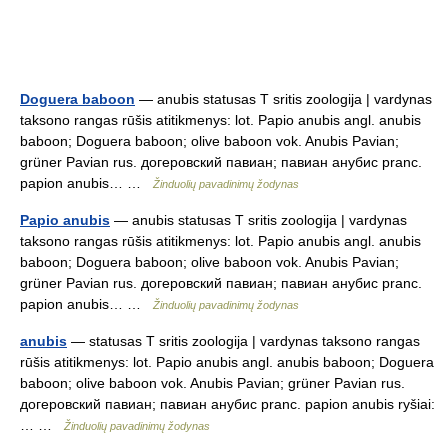
Doguera baboon
— anubis statusas T sritis zoologija | vardynas
taksono rangas rūšis atitikmenys: lot. Papio anubis angl. anubis
baboon; Doguera baboon; olive baboon vok. Anubis Pavian;
grüner Pavian rus. догеровский павиан; павиан анубис pranc.
papion anubis… …
Žinduolių pavadinimų žodynas
Papio anubis
— anubis statusas T sritis zoologija | vardynas
taksono rangas rūšis atitikmenys: lot. Papio anubis angl. anubis
baboon; Doguera baboon; olive baboon vok. Anubis Pavian;
grüner Pavian rus. догеровский павиан; павиан анубис pranc.
papion anubis… …
Žinduolių pavadinimų žodynas
anubis
— statusas T sritis zoologija | vardynas taksono rangas
rūšis atitikmenys: lot. Papio anubis angl. anubis baboon; Doguera
baboon; olive baboon vok. Anubis Pavian; grüner Pavian rus.
догеровский павиан; павиан анубис pranc. papion anubis ryšiai:
… …
Žinduolių pavadinimų žodynas